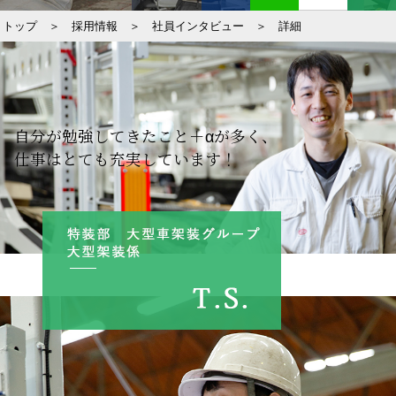
トップ
＞
採用情報
＞
社員インタビュー
＞
詳細
自分が勉強してきたこと＋αが多く、
仕事はとても充実しています！